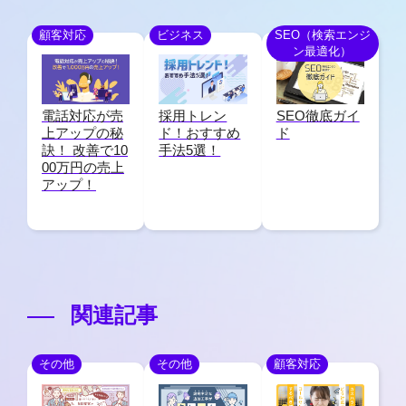
顧客対応
ビジネス
SEO（検索エンジ
ン最適化）
電話対応が売
採用トレン
SEO徹底ガイ
上アップの秘
ド！おすすめ
ド
訣！ 改善で10
手法5選！
00万円の売上
アップ！
関連記事
その他
その他
顧客対応