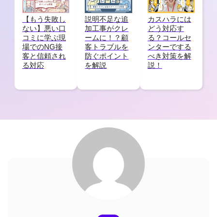
【もう失敗し
説明不足な追
カスハラには
ない】悪い口
加工事がクレ
どう対応す
コミに学ぶ現
ームに！？顧
る？コールセ
場でのNG接
客トラブルを
ンターでする
客と信頼され
防ぐポイント
べき対策を解
る対応
を解説
説！